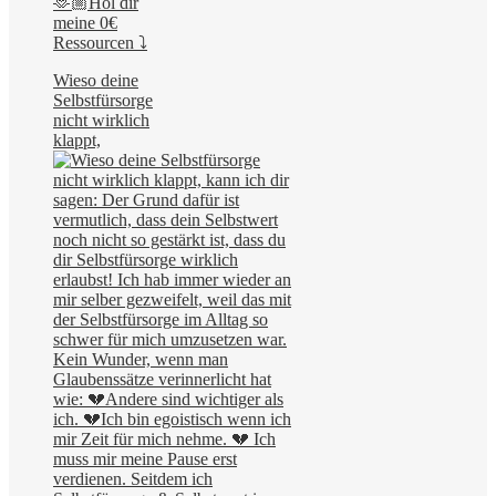
🫶🏼Hol dir
meine 0€
Ressourcen ⤵️
Wieso deine
Selbstfürsorge
nicht wirklich
klappt,