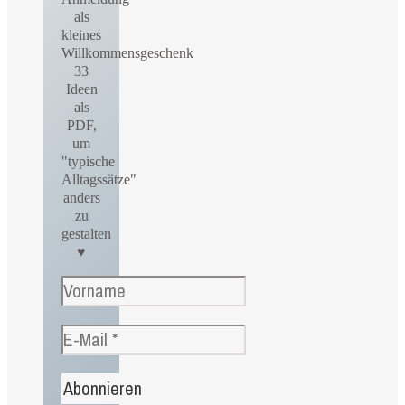
als
kleines
Willkommensgeschenk
33
Ideen
als
PDF,
um
"typische
Alltagssätze"
anders
zu
gestalten
♥