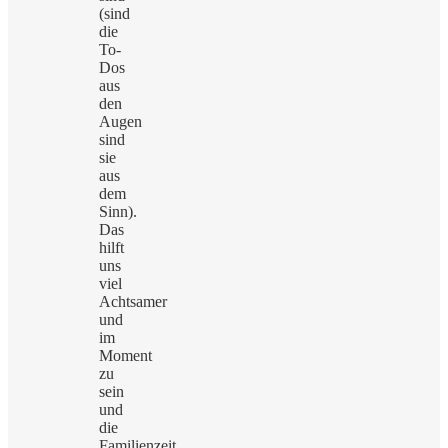
(sind
die
To-
Dos
aus
den
Augen
sind
sie
aus
dem
Sinn).
Das
hilft
uns
viel
Achtsamer
und
im
Moment
zu
sein
und
die
Familienzeit