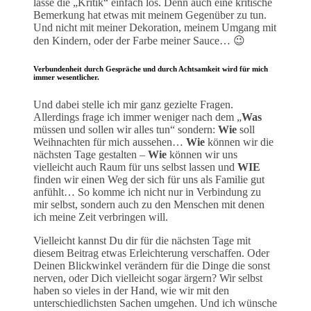
lasse die „Kritik“ einfach los. Denn auch eine kritische
Bemerkung hat etwas mit meinem Gegenüber zu tun.
Und nicht mit meiner Dekoration, meinem Umgang mit
den Kindern, oder der Farbe meiner Sauce… 😉
Verbundenheit durch Gespräche und durch Achtsamkeit wird für mich
immer wesentlicher.
Und dabei stelle ich mir ganz gezielte Fragen.
Allerdings frage ich immer weniger nach dem „
Was
müssen und sollen wir alles tun“ sondern:
Wie
soll
Weihnachten für mich aussehen…
Wie
können wir die
nächsten Tage gestalten –
Wie
können wir uns
vielleicht auch Raum für uns selbst lassen und
WIE
finden wir einen Weg der sich für uns als Familie gut
anfühlt… So komme ich nicht nur in Verbindung zu
mir selbst, sondern auch zu den Menschen mit denen
ich meine Zeit verbringen will.
Vielleicht kannst Du dir für die nächsten Tage mit
diesem Beitrag etwas Erleichterung verschaffen. Oder
Deinen Blickwinkel verändern für die Dinge die sonst
nerven, oder Dich vielleicht sogar ärgern? Wir selbst
haben so vieles in der Hand, wie wir mit den
unterschiedlichsten Sachen umgehen. Und ich wünsche