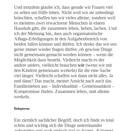
Und trotzdem glaube ich, dass gerade wir Frauen viel
zu selten um Hilfe bitten. Nicht weil wir sie unbedingt
bräuchten, schaffen tun wir vieles alleine, sondern weil
es meistens zwei erwachsene Menschen in einem
Haushalt gibt, die zusammen leben, lieben, lachen. Und
ich der Meinung bin, dass auch organisatorische
Alltags-Erledigungen in den Aufgabenbereich von
beiden fallen können und dürfen. Ich denke das wir uns
gerne immer wieder fragen dürfen ,ob gewisse Dinge
nicht gemeinsam gemacht werden können – wenn die
Möglichkeit dazu besteht. Vielleicht macht es der
andere anders, vielleicht brauchen
wir
(wenn wir mit
den Kindern gemeinsam werkeln) für die eine Sache
viel länger. Vielleicht schaffen wir dann nicht alles. Ja
und dann? Das macht, meiner Ansicht nach auch das
Familienleben aus – Individualtität – Gemeinsamkeit –
Kompromisse finden. Zusammen leben, statt alleine
werkeln.
Delegieren
:
Ein ziemlich sachlicher Begriff, doch ich finde es total
schön und wichtig sich die Dinge untereinander
aufzuteilen und auch einfach mal zu fragen „Könntest