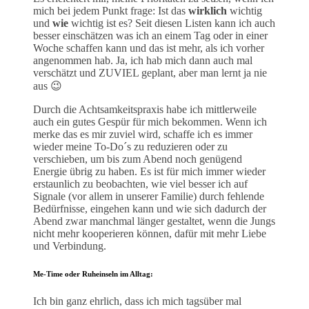
mich bei jedem Punkt frage: Ist das
wirklich
wichtig
und
wie
wichtig ist es? Seit diesen Listen kann ich auch
besser einschätzen was ich an einem Tag oder in einer
Woche schaffen kann und das ist mehr, als ich vorher
angenommen hab. Ja, ich hab mich dann auch mal
verschätzt und ZUVIEL geplant, aber man lernt ja nie
aus 😉
Durch die Achtsamkeitspraxis habe ich mittlerweile
auch ein gutes Gespür für mich bekommen. Wenn ich
merke das es mir zuviel wird, schaffe ich es immer
wieder meine To-Do´s zu reduzieren oder zu
verschieben, um bis zum Abend noch genügend
Energie übrig zu haben. Es ist für mich immer wieder
erstaunlich zu beobachten, wie viel besser ich auf
Signale (vor allem in unserer Familie) durch fehlende
Bedürfnisse, eingehen kann und wie sich dadurch der
Abend zwar manchmal länger gestaltet, wenn die Jungs
nicht mehr kooperieren können, dafür mit mehr Liebe
und Verbindung.
Me-Time oder Ruheinseln im Alltag:
Ich bin ganz ehrlich, dass ich mich tagsüber mal