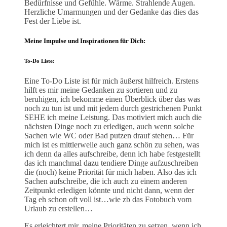
Bedürfnisse und Gefühle. Wärme. Strahlende Augen.
Herzliche Umarmungen und der Gedanke das dies das
Fest der Liebe ist.
Meine Impulse und Inspirationen für Dich:
To-Do Liste:
Eine To-Do Liste ist für mich äußerst hilfreich. Erstens
hilft es mir meine Gedanken zu sortieren und zu
beruhigen, ich bekomme einen Überblick über das was
noch zu tun ist und mit jedem durch gestrichenen Punkt
SEHE ich meine Leistung. Das motiviert mich auch die
nächsten Dinge noch zu erledigen, auch wenn solche
Sachen wie WC oder Bad putzen drauf stehen… Für
mich ist es mittlerweile auch ganz schön zu sehen, was
ich denn da alles aufschreibe, denn ich habe festgestellt
das ich manchmal dazu tendiere Dinge aufzuschreiben
die (noch) keine Priorität für mich haben. Also das ich
Sachen aufschreibe, die ich auch zu einem anderen
Zeitpunkt erledigen könnte und nicht dann, wenn der
Tag eh schon oft voll ist…wie zb das Fotobuch vom
Urlaub zu erstellen…
Es erleichtert mir, meine Prioritäten zu setzen, wenn ich