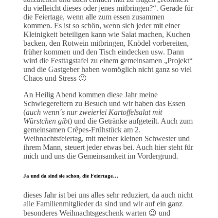
du vielleicht dieses oder jenes mitbringen?“. Gerade für
die Feiertage, wenn alle zum essen zusammen
kommen. Es ist so schön, wenn sich jeder mit einer
Kleinigkeit beteiligen kann wie Salat machen, Kuchen
backen, den Rotwein mitbringen, Knödel vorbereiten,
früher kommen und den Tisch eindecken usw. Dann
wird die Festtagstafel zu einem gemeinsamen „Projekt“
und die Gastgeber haben womöglich nicht ganz so viel
Chaos und Stress 🙂
An Heilig Abend kommen diese Jahr meine
Schwiegereltern zu Besuch und wir haben das Essen
(
auch wenn´s nur zweierlei Kartoffelsalat mit
Würstchen gibt
) und die Getränke aufgeteilt. Auch zum
gemeinsamen Crêpes-Frühstück am 2.
Weihnachtsfeiertag, mit meiner kleinen Schwester und
ihrem Mann, steuert jeder etwas bei. Auch hier steht für
mich und uns die Gemeinsamkeit im Vordergrund.
Ja und da sind sie schon, die Feiertage…
dieses Jahr ist bei uns alles sehr reduziert, da auch nicht
alle Familienmitglieder da sind und wir auf ein ganz
besonderes Weihnachtsgeschenk warten 😉 und