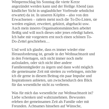
Wimpernschlag bis Sonntag die vierte Kerze
angezündet werden kann und der Heilige Abend (aus
kindlicher Sicht in unglaublicher Vorfreude sehnlichst
erwartet) da ist. In unseren Köpfen – also von den
Erwachsenen – rattern meist noch die To-Do-Listen, sie
werden ergänzt, erweitert, gekürzt, abgehackt usw.
Auch mein inneres Organisationsmännchen arbeitet
fleißig und will noch dieses oder jenes erledigt haben.
Ich habe mir vorgestern erst noch einen schönen To-
Do-Zettel geschrieben…
Und weil ich glaube, dass es immer wieder eine
Herausforderung ist, gerade in der Weihnachtszeit und
in den Feiertagen, sich nicht immer noch mehr
aufzuladen, oder sich nicht über andere
Familienmitglieder zu ärgern und dann wohl möglich
die gemeinsame Zeit mit streiten zu verbringen, möchte
ich dir gerne in diesem Beitrag ein paar Impulse und
Inspirationen anbieten, um zwischendurch den Blick
für das wesentliche nicht zu verlieren.
Was für mich das wesentliche zur Weihnachtszeit ist?
Liebe schenken und wahrzunehmen. Bewusstes
erleben der gemeinsamen Zeit als Familie oder mit
Freunden. Achtsames hinsehen auf Wünsche,