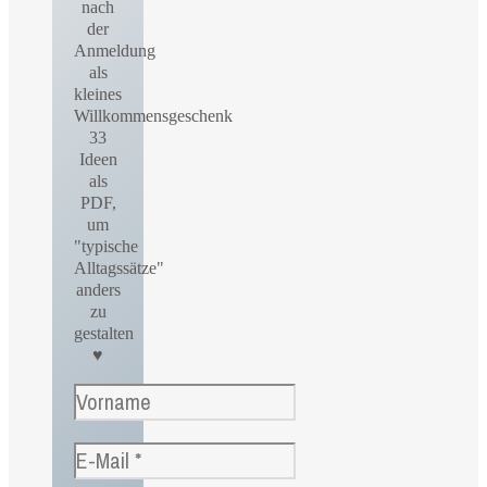
nach
der
Anmeldung
als
kleines
Willkommensgeschenk
33
Ideen
als
PDF,
um
"typische
Alltagssätze"
anders
zu
gestalten
♥