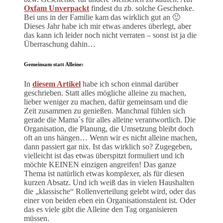
Oxfam Unverpackt
findest du zb. solche Geschenke.
Bei uns in der Familie kam das wirklich gut an 🙂
Dieses Jahr habe ich mir etwas anderes überlegt, aber
das kann ich leider noch nicht verraten – sonst ist ja die
Überraschung dahin…
Gemeinsam statt Alleine
:
In
diesem Artikel
habe ich schon einmal darüber
geschrieben. Statt alles mögliche alleine zu machen,
lieber weniger zu machen, dafür gemeinsam und die
Zeit zusammen zu genießen. Manchmal fühlen sich
gerade die Mama´s für alles alleine verantwortlich. Die
Organisation, die Planung, die Umsetzung bleibt doch
oft an uns hängen… Wenn wir es nicht alleine machen,
dann passiert gar nix. Ist das wirklich so? Zugegeben,
vielleicht ist das etwas überspitzt formuliert und ich
möchte KEINEN einzigen angreifen! Das ganze
Thema ist natürlich etwas komplexer, als für diesen
kurzen Absatz. Und ich weiß das in vielen Haushalten
die „klassische“ Rollenverteilung gelebt wird, oder das
einer von beiden eben ein Organisationstalent ist. Oder
das es viele gibt die Alleine den Tag organisieren
müssen.