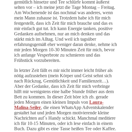
gemütlich hinsetze und Tee schlürfe kommt äußerst
selten vor – ich meine jetzt die Tage Montag – Freitag.
Am Wochenende ist das nochmal was anderes, wenn
mein Mann zuhause ist. Trotzdem habe ich für mich
festgestellt, dass ich Zeit für mich brauche und das es
mir einfach gut tut. Ich kann Energie tanken, positive
Gedanken aufnehmen, nur an mich denken und das
stärkt mich im Alltag. Und weil ich tagsüber
erfahrungsgemäß eher weniger daran denke, nehme ich
mir jeden Morgen 10-30 Minuten Zeit für mich, bevor
ich anfange Vesperbrote zu schmieren und das
Frühstück vorzubereiten.
In letzter Zeit fällt es mir nicht immer leicht früher als
nötig aufzustehen (mein Körper und Geist sehnt sich
nach Rückzug, Gemütlichkeit und Familienzeit…).
Aber der Gedanke, dass ich Zeit für mich verbringe
hilft mir wenigstens eine halbe Stunde früher aus dem
Bett zu kommen. In dieser Zeit höre ich zb. gerade
jeden Morgen einen kleinen Impuls von
Laura-
Malina-Seiler
, die einen WhatsApp Adventskalender
gestaltet hat und jeden Morgen motivierende kleine
Nachrichten auf´s Handy schickt. Manchmal meditiere
ich für 10-15 Minuten, oder ich lese einfach in einem
Buch. Dazu gibt es eine Tasse heißen Tee oder Kaffee.