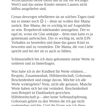
wertschätzend bleibe (denn das ist mir ein wichtiger
Wert!) und das meine Kinder meinen Launen nicht
hilflos ausgeliefert sind.
Genau deswegen rebellierten sie an solchen Tagen (und
tun es immer noch 😉 ) – denn sie wollen ihre Mama
zurück. Ihre Mama, der es wichtig ist auf Augenhöhe
zu sein. Respektvoll miteinander umzugehen. Der es
egal ist, wenn ein Glas umkippt – denn man kann es ja
gemeinsam aufwischen. Der es wichtig ist, nicht EIN
Verhalten zu beurteilen und dann das ganze Kind zu
bewerten und zu verurteilen. Die Mama, die von Liebe
spricht und bei der sie es auch so fühlen.
Schlussendlich bin ich dazu gekommen meine Werte zu
sortieren und zu hinterfragen.
Was habe ich in der Kindheit für Werte erfahren…
Respekt, Zusammenhalt, Hilfsbereitschaft, Gehorsam,
Bescheidenheit sind einige davon. Möchte ich alle
Werte weitergeben? Nein, nicht alle genauso. Manche
Werte haben sich bei mir verändert. Bescheidenheit
zum Beispiel ist Dankbarkeit gewichen.
Hilfsbereitschaft ja – aber keine Selbstaufopferung.
Gehorsam gehört zu den Werten die ich gar nicht
weitergeben möchte. Und die Frage wie ich diese