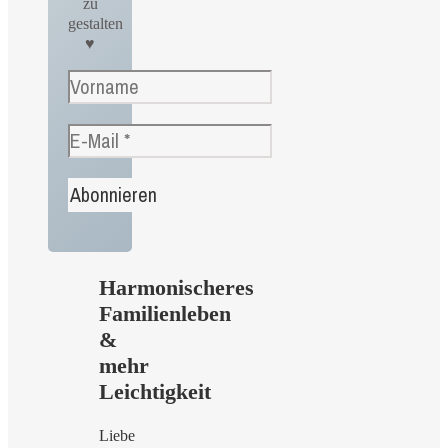
zu
gestalten
♥
Harmonischeres
Familienleben
&
mehr
Leichtigkeit
Liebe