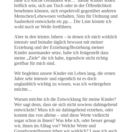
hatte ich solche Gedanken wie…“meine Kinder sollen
höflich sein, sich am Tisch oder in der Öffentlichkeit
benehmen können, sich respektvoll gegenüber anderen
Menschen/Lebewesen verhalten, Sinn für Ordnung und
Sauberkeit entwickeln etc.pp… Die Liste könnte ich
wohl noch ne Weile fortführen.
Aber in den letzten Jahren – in denen ich mich wirklich
intensiv und beinahe täglich bewusst mit meiner
Erziehung und der Erziehung/Beziehung meiner
Kinder auseinander setze, habe ich festgestellt dass
meine „Ziele“ die ich habe, irgendwie nicht richtig
greifbar für mich sind.
Wir begleiten unsere Kinder ein Leben lang, die ersten
Jahre sehr intensiv und eigentlich ist es doch
unglaublich wichtig zu wissen, was ich weitergeben
möchte…
Warum möchte ich die Entwicklung für meine Kinder?
Wer sagt denn, dass sie sich nicht sowieso dahingehend
entwickeln? Muss ich sie dahingehend erziehen, oder
kommt das von alleine – sind diese Werte vielleicht
sogar schon in ihnen? Was lebe ich, oder besser gesagt
wir, ihnen im Alltag vor? Welche Werte und
Grundvorstellungen leben wir wirklich? Lasse ich auch