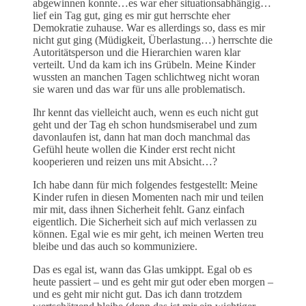
abgewinnen konnte…es war eher situationsabhängig…
lief ein Tag gut, ging es mir gut herrschte eher
Demokratie zuhause. War es allerdings so, dass es mir
nicht gut ging (Müdigkeit, Überlastung…) herrschte die
Autoritätsperson und die Hierarchien waren klar
verteilt. Und da kam ich ins Grübeln. Meine Kinder
wussten an manchen Tagen schlichtweg nicht woran
sie waren und das war für uns alle problematisch.
Ihr kennt das vielleicht auch, wenn es euch nicht gut
geht und der Tag eh schon hundsmiserabel und zum
davonlaufen ist, dann hat man doch manchmal das
Gefühl heute wollen die Kinder erst recht nicht
kooperieren und reizen uns mit Absicht…?
Ich habe dann für mich folgendes festgestellt: Meine
Kinder rufen in diesen Momenten nach mir und teilen
mir mit, dass ihnen Sicherheit fehlt. Ganz einfach
eigentlich. Die Sicherheit sich auf mich verlassen zu
können. Egal wie es mir geht, ich meinen Werten treu
bleibe und das auch so kommuniziere.
Das es egal ist, wann das Glas umkippt. Egal ob es
heute passiert – und es geht mir gut oder eben morgen –
und es geht mir nicht gut. Das ich dann trotzdem