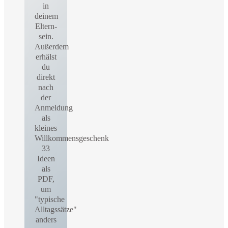
in
deinem
Eltern-
sein.
Außerdem
erhälst
du
direkt
nach
der
Anmeldung
als
kleines
Willkommensgeschenk
33
Ideen
als
PDF,
um
"typische
Alltagssätze"
anders