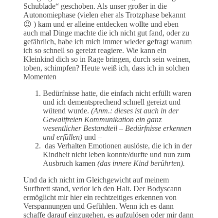
Schublade“ geschoben. Als unser großer in die
Autonomiephase (vielen eher als Trotzphase bekannt
😉 ) kam und er alleine entdecken wollte und eben
auch mal Dinge machte die ich nicht gut fand, oder zu
gefährlich, habe ich mich immer wieder gefragt warum
ich so schnell so gereizt reagiere. Wie kann ein
Kleinkind dich so in Rage bringen, durch sein weinen,
toben, schimpfen? Heute weiß ich, dass ich in solchen
Momenten
Bedürfnisse hatte, die einfach nicht erfüllt waren
und ich dementsprechend schnell gereizt und
wütend wurde.
(Anm.: dieses ist auch in der
Gewaltfreien Kommunikation ein ganz
wesentlicher Bestandteil – Bedürfnisse erkennen
und erfüllen)
und –
das Verhalten Emotionen auslöste, die ich in der
Kindheit nicht leben konnte/durfte und nun zum
Ausbruch kamen
(das innere Kind berührten).
Und da ich nicht im Gleichgewicht auf meinem
Surfbrett stand, verlor ich den Halt. Der Bodyscann
ermöglicht mir hier ein rechtzeitiges erkennen von
Verspannungen und Gefühlen. Wenn ich es dann
schaffe darauf einzugehen, es aufzulösen oder mir dann