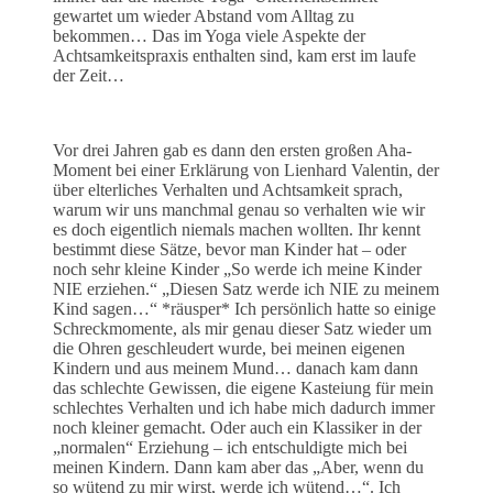
gewartet um wieder Abstand vom Alltag zu
bekommen… Das im Yoga viele Aspekte der
Achtsamkeitspraxis enthalten sind, kam erst im laufe
der Zeit…
Vor drei Jahren gab es dann den ersten großen Aha-
Moment bei einer Erklärung von Lienhard Valentin, der
über elterliches Verhalten und Achtsamkeit sprach,
warum wir uns manchmal genau so verhalten wie wir
es doch eigentlich niemals machen wollten. Ihr kennt
bestimmt diese Sätze, bevor man Kinder hat – oder
noch sehr kleine Kinder „So werde ich meine Kinder
NIE erziehen.“ „Diesen Satz werde ich NIE zu meinem
Kind sagen…“ *räusper* Ich persönlich hatte so einige
Schreckmomente, als mir genau dieser Satz wieder um
die Ohren geschleudert wurde, bei meinen eigenen
Kindern und aus meinem Mund… danach kam dann
das schlechte Gewissen, die eigene Kasteiung für mein
schlechtes Verhalten und ich habe mich dadurch immer
noch kleiner gemacht. Oder auch ein Klassiker in der
„normalen“ Erziehung – ich entschuldigte mich bei
meinen Kindern. Dann kam aber das „Aber, wenn du
so wütend zu mir wirst, werde ich wütend…“. Ich