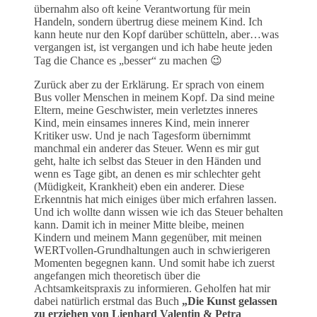
übernahm also oft keine Verantwortung für mein
Handeln, sondern übertrug diese meinem Kind. Ich
kann heute nur den Kopf darüber schütteln, aber…was
vergangen ist, ist vergangen und ich habe heute jeden
Tag die Chance es „besser“ zu machen 😉
Zurück aber zu der Erklärung. Er sprach von einem
Bus voller Menschen in meinem Kopf. Da sind meine
Eltern, meine Geschwister, mein verletztes inneres
Kind, mein einsames inneres Kind, mein innerer
Kritiker usw. Und je nach Tagesform übernimmt
manchmal ein anderer das Steuer. Wenn es mir gut
geht, halte ich selbst das Steuer in den Händen und
wenn es Tage gibt, an denen es mir schlechter geht
(Müdigkeit, Krankheit) eben ein anderer. Diese
Erkenntnis hat mich einiges über mich erfahren lassen.
Und ich wollte dann wissen wie ich das Steuer behalten
kann. Damit ich in meiner Mitte bleibe, meinen
Kindern und meinem Mann gegenüber, mit meinen
WERTvollen-Grundhaltungen auch in schwierigeren
Momenten begegnen kann. Und somit habe ich zuerst
angefangen mich theoretisch über die
Achtsamkeitspraxis zu informieren. Geholfen hat mir
dabei natürlich erstmal das Buch
„Die Kunst gelassen
zu erziehen von Lienhard Valentin & Petra