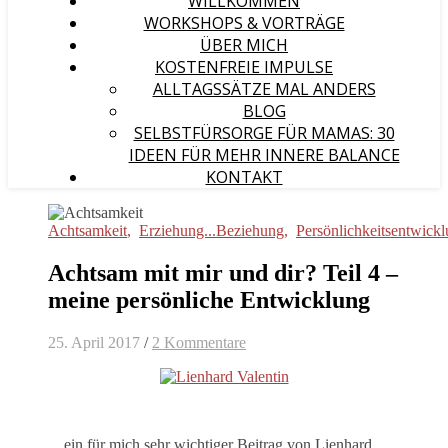
WILLKOMMEN
WORKSHOPS & VORTRÄGE
ÜBER MICH
KOSTENFREIE IMPULSE
ALLTAGSSÄTZE MAL ANDERS
BLOG
SELBSTFÜRSORGE FÜR MAMAS: 30
IDEEN FÜR MEHR INNERE BALANCE
KONTAKT
Achtsamkeit
,
Erziehung...Beziehung
,
Persönlichkeitsentwick
Achtsam mit mir und dir? Teil 4 –
meine persönliche Entwicklung
25. April 2017
/
2 Kommentare
…ein für mich sehr wichtiger Beitrag von Lienhard