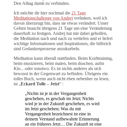
Den Alltag damit zu verbinden.
Ich möchte dir hier nochmal die
21 Tage
Meditationschallenge von Andrej
verlinken, weil ich
davon überzeugt bin, dass sie etwas verändert. Unser
Gehirn braucht übrigens 21 Tage um eine Veränderung
dauerhaft zu festigen. Andrej hat mir dabei geholfen,
die Meditation nach und nach zu vertiefen und er liefert
wichtige Informationen und Inspirationen, die hilfreich
sind Gedankenprozesse anzukurbeln.
Meditation kann überall stattfinden. Beim Krafttraining,
beim musizieren, beim malen, beim duschen, aufm
Klo…oder sonstwo. Es ist nichts anderes als sich
bewusst in der Gegenwart zu befinden. Übrigens ein
tolles Buch, wenn auch nicht eben nebenher zu lesen,
ist „
Eckard Tolle – Jetzt
“ :
„Nichts ist je in der Vergangenheit
geschehen, es geschah im Jetzt; Nichts
wird je in der Zukunft geschehen, es wird
im Jetzt geschehen; Was du mit
Vergangenheit bezeichnest ist eine in
deinem Verstand aufbewahrte Erinnerung
an ein früheres Jetzt… Die Zukunft ist eine