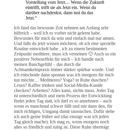
Vorstellung vom Jetzt… Wenn die Zukunft
eintrifft, trifft sie als Jetzt ein. Wenn du
darüber nachdenkst, dann tust du das
Jetzt.“
Ich fand das bewusste Zeit nehmen am Anfang sehr
hilfreich – weil ich es vorher nicht gelernt habe.
Bewusstes für mich da sein und einfach mal nur atmen.
Und falls du jetzt wissen möchtest, ob ich eine spezielle
Routine entwickelt habe , ich zu einem bestimmten
Zeitpunkt meditiere, muss ich verneinen 🙂 Auch so ein
positiver Nebeneffekt für mich – Ich handle nach
meinen Bauchgefühl – das durch die
Achtsamkeitspraxis immer stärker spürbar wurde. Und
ich entscheide dann spontan was ich morgens für mich
tun möchte… Meditieren? Yoga? in Ruhe duschen?
Lesen? Kaffee trinken und Social-Media-Kanäle
checken? Arbeiten? Alles kann, nichts muss. Jeder Tag
ist unterschiedlich und mein Prozess der Entwicklung
findet jeden Tag statt, ich darf es so annehmen – auch
wenn es manchmal schwer fällt und mir dann den, für
mich richtigen, Umgang damit raussuchen. Dafür stehe
ich auch gerne früher auf (das einzige was ich jeden
Tag gleich mache). Ich mag es, wenn morgens noch
alles so friedlich und ruhig ist. Diese Ruhe überträgt