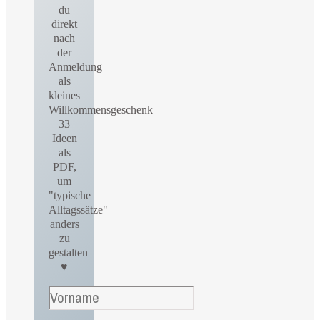
du
direkt
nach
der
Anmeldung
als
kleines
Willkommensgeschenk
33
Ideen
als
PDF,
um
"typische
Alltagssätze"
anders
zu
gestalten
♥