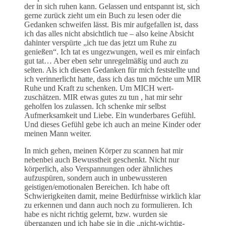
der in sich ruhen kann. Gelassen und entspannt ist, sich
gerne zurück zieht um ein Buch zu lesen oder die
Gedanken schweifen lässt. Bis mir aufgefallen ist, dass
ich das alles nicht absichtlich tue – also keine Absicht
dahinter verspürte „ich tue das jetzt um Ruhe zu
genießen“. Ich tat es ungezwungen, weil es mir einfach
gut tat… Aber eben sehr unregelmäßig und auch zu
selten. Als ich diesen Gedanken für mich feststellte und
ich verinnerlicht hatte, dass ich das tun möchte um MIR
Ruhe und Kraft zu schenken. Um MICH wert-
zuschätzen. MIR etwas gutes zu tun , hat mir sehr
geholfen los zulassen. Ich schenke mir selbst
Aufmerksamkeit und Liebe. Ein wunderbares Gefühl.
Und dieses Gefühl gebe ich auch an meine Kinder oder
meinen Mann weiter.
In mich gehen, meinen Körper zu scannen hat mir
nebenbei auch Bewusstheit geschenkt. Nicht nur
körperlich, also Verspannungen oder ähnliches
aufzuspüren, sondern auch in unbewussteren
geistigen/emotionalen Bereichen. Ich habe oft
Schwierigkeiten damit, meine Bedürfnisse wirklich klar
zu erkennen und dann auch noch zu formulieren. Ich
habe es nicht richtig gelernt, bzw. wurden sie
übergangen und ich habe sie in die „nicht-wichtig-