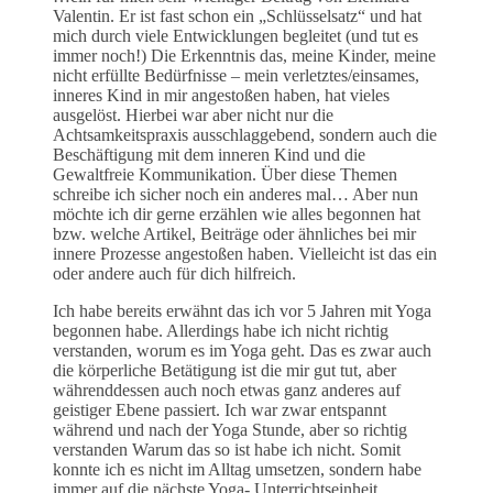
Valentin. Er ist fast schon ein „Schlüsselsatz“ und hat
mich durch viele Entwicklungen begleitet (und tut es
immer noch!) Die Erkenntnis das, meine Kinder, meine
nicht erfüllte Bedürfnisse – mein verletztes/einsames,
inneres Kind in mir angestoßen haben, hat vieles
ausgelöst. Hierbei war aber nicht nur die
Achtsamkeitspraxis ausschlaggebend, sondern auch die
Beschäftigung mit dem inneren Kind und die
Gewaltfreie Kommunikation. Über diese Themen
schreibe ich sicher noch ein anderes mal… Aber nun
möchte ich dir gerne erzählen wie alles begonnen hat
bzw. welche Artikel, Beiträge oder ähnliches bei mir
innere Prozesse angestoßen haben. Vielleicht ist das ein
oder andere auch für dich hilfreich.
Ich habe bereits erwähnt das ich vor 5 Jahren mit Yoga
begonnen habe. Allerdings habe ich nicht richtig
verstanden, worum es im Yoga geht. Das es zwar auch
die körperliche Betätigung ist die mir gut tut, aber
währenddessen auch noch etwas ganz anderes auf
geistiger Ebene passiert. Ich war zwar entspannt
während und nach der Yoga Stunde, aber so richtig
verstanden Warum das so ist habe ich nicht. Somit
konnte ich es nicht im Alltag umsetzen, sondern habe
immer auf die nächste Yoga- Unterrichtseinheit