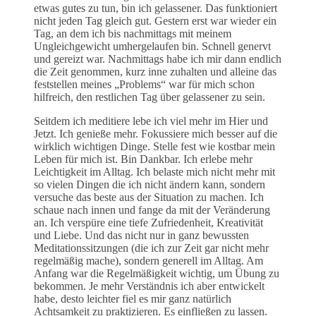
etwas gutes zu tun, bin ich gelassener. Das funktioniert
nicht jeden Tag gleich gut. Gestern erst war wieder ein
Tag, an dem ich bis nachmittags mit meinem
Ungleichgewicht umhergelaufen bin. Schnell genervt
und gereizt war. Nachmittags habe ich mir dann endlich
die Zeit genommen, kurz inne zuhalten und alleine das
feststellen meines „Problems“ war für mich schon
hilfreich, den restlichen Tag über gelassener zu sein.
Seitdem ich meditiere lebe ich viel mehr im Hier und
Jetzt. Ich genieße mehr. Fokussiere mich besser auf die
wirklich wichtigen Dinge. Stelle fest wie kostbar mein
Leben für mich ist. Bin Dankbar. Ich erlebe mehr
Leichtigkeit im Alltag. Ich belaste mich nicht mehr mit
so vielen Dingen die ich nicht ändern kann, sondern
versuche das beste aus der Situation zu machen. Ich
schaue nach innen und fange da mit der Veränderung
an. Ich verspüre eine tiefe Zufriedenheit, Kreativität
und Liebe. Und das nicht nur in ganz bewussten
Meditationssitzungen (die ich zur Zeit gar nicht mehr
regelmäßig mache), sondern generell im Alltag. Am
Anfang war die Regelmäßigkeit wichtig, um Übung zu
bekommen. Je mehr Verständnis ich aber entwickelt
habe, desto leichter fiel es mir ganz natürlich
Achtsamkeit zu praktizieren. Es einfließen zu lassen.