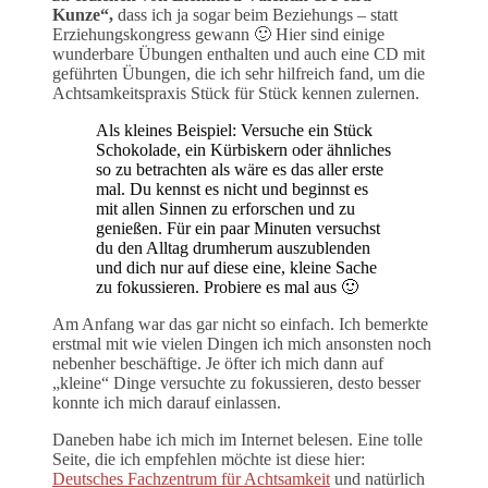
Kunze“,
dass ich ja sogar beim Beziehungs – statt
Erziehungskongress gewann 🙂 Hier sind einige
wunderbare Übungen enthalten und auch eine CD mit
geführten Übungen, die ich sehr hilfreich fand, um die
Achtsamkeitspraxis Stück für Stück kennen zulernen.
Als kleines Beispiel: Versuche ein Stück
Schokolade, ein Kürbiskern oder ähnliches
so zu betrachten als wäre es das aller erste
mal. Du kennst es nicht und beginnst es
mit allen Sinnen zu erforschen und zu
genießen. Für ein paar Minuten versuchst
du den Alltag drumherum auszublenden
und dich nur auf diese eine, kleine Sache
zu fokussieren. Probiere es mal aus 🙂
Am Anfang war das gar nicht so einfach. Ich bemerkte
erstmal mit wie vielen Dingen ich mich ansonsten noch
nebenher beschäftige. Je öfter ich mich dann auf
„kleine“ Dinge versuchte zu fokussieren, desto besser
konnte ich mich darauf einlassen.
Daneben habe ich mich im Internet belesen. Eine tolle
Seite, die ich empfehlen möchte ist diese hier:
Deutsches Fachzentrum für Achtsamkeit
und natürlich