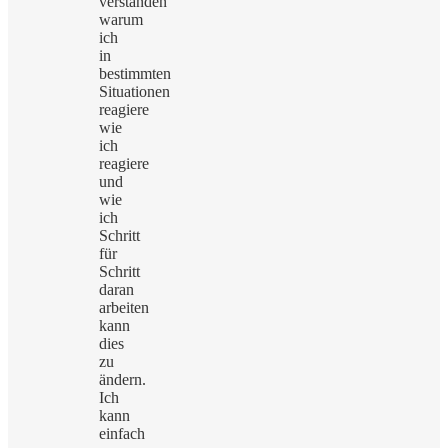
verstanden
warum
ich
in
bestimmten
Situationen
reagiere
wie
ich
reagiere
und
wie
ich
Schritt
für
Schritt
daran
arbeiten
kann
dies
zu
ändern.
Ich
kann
einfach