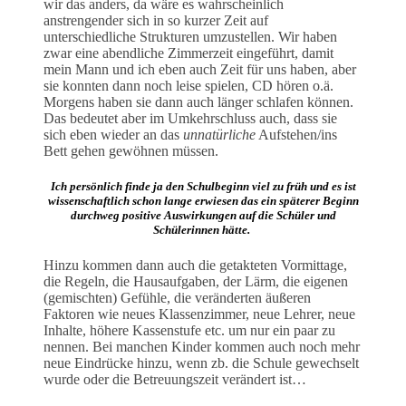
wir das anders, da wäre es wahrscheinlich
anstrengender sich in so kurzer Zeit auf
unterschiedliche Strukturen umzustellen. Wir haben
zwar eine abendliche Zimmerzeit eingeführt, damit
mein Mann und ich eben auch Zeit für uns haben, aber
sie konnten dann noch leise spielen, CD hören o.ä.
Morgens haben sie dann auch länger schlafen können.
Das bedeutet aber im Umkehrschluss auch, dass sie
sich eben wieder an das
unnatürliche
Aufstehen/ins
Bett gehen gewöhnen müssen.
Ich persönlich finde ja den Schulbeginn viel zu früh und es ist
wissenschaftlich schon lange erwiesen das ein späterer Beginn
durchweg positive Auswirkungen auf die Schüler und
Schülerinnen hätte.
Hinzu kommen dann auch die getakteten Vormittage,
die Regeln, die Hausaufgaben, der Lärm, die eigenen
(gemischten) Gefühle, die veränderten äußeren
Faktoren wie neues Klassenzimmer, neue Lehrer, neue
Inhalte, höhere Kassenstufe etc. um nur ein paar zu
nennen. Bei manchen Kinder kommen auch noch mehr
neue Eindrücke hinzu, wenn zb. die Schule gewechselt
wurde oder die Betreuungszeit verändert ist…