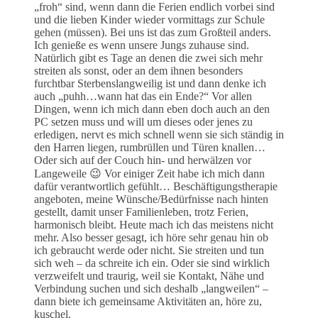
„froh“ sind, wenn dann die Ferien endlich vorbei sind
und die lieben Kinder wieder vormittags zur Schule
gehen (müssen). Bei uns ist das zum Großteil anders.
Ich genieße es wenn unsere Jungs zuhause sind.
Natürlich gibt es Tage an denen die zwei sich mehr
streiten als sonst, oder an dem ihnen besonders
furchtbar Sterbenslangweilig ist und dann denke ich
auch „puhh…wann hat das ein Ende?“ Vor allen
Dingen, wenn ich mich dann eben doch auch an den
PC setzen muss und will um dieses oder jenes zu
erledigen, nervt es mich schnell wenn sie sich ständig in
den Harren liegen, rumbrüllen und Türen knallen…
Oder sich auf der Couch hin- und herwälzen vor
Langeweile 😉 Vor einiger Zeit habe ich mich dann
dafür verantwortlich gefühlt… Beschäftigungstherapie
angeboten, meine Wünsche/Bedürfnisse nach hinten
gestellt, damit unser Familienleben, trotz Ferien,
harmonisch bleibt. Heute mach ich das meistens nicht
mehr. Also besser gesagt, ich höre sehr genau hin ob
ich gebraucht werde oder nicht. Sie streiten und tun
sich weh – da schreite ich ein. Oder sie sind wirklich
verzweifelt und traurig, weil sie Kontakt, Nähe und
Verbindung suchen und sich deshalb „langweilen“ –
dann biete ich gemeinsame Aktivitäten an, höre zu,
kuschel.