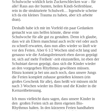
Schulwoche wirklich kein Zuckerschlecken war – für
alle! Raus aus der bunten, heilen Kindi-Seifenblase,
rein in die strukturierte Schulwelt… Irgendwie scheine
ich da ein kleines Trauma zu haben, aber ich arbeite
dran).
Deshalb habe ich mir im Vorfeld ein paar Gedanken
gemacht was uns helfen könnte, diese erste
Schulwoche für alle gut zu gestalten. Denn ich glaube,
dass wir als Eltern manchmal auch recht viel oder auch
zu schnell erwarten, dass nun alles wieder so läuft wie
vor den Ferien. Aber 6 1/2 Wochen sind echt lang und
genauso wie die Anfangsferienzeit eben davon geprägt
ist, sich auf mehr Freiheit/ -zeit einzustellen, ist eben der
Schulstart davon geprägt, dass sich die Kinder wieder
an den vorgegeben Rhythmus gewöhnen müssen.
Hinzu kommt ja bei uns auch noch, dass unsere Jungs
die Ferien komplett zuhause genießen können (ein
großes Geschenk für alle), dass heißt wir müssen nicht
nach 3 Wochen wieder ins Büro und die Kinder in die
Kernzeitbetreuung.
Ich muss vielleicht dazu sagen, dass unsere Kinder in
den großen Ferien sich an ihren eigenen Bio-
Rhythmus halten. In den kürzeren Ferien handhaben