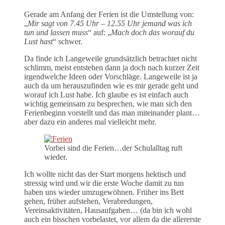
Gerade am Anfang der Ferien ist die Umstellung von:
„
Mir sagt von 7.45 Uhr – 12.55 Uhr jemand was ich
tun und lassen muss
“ auf: „
Mach doch das worauf du
Lust hast
“ schwer.
Da finde ich Langeweile grundsätzlich betrachtet nicht
schlimm, meist entstehen dann ja doch nach kurzer Zeit
irgendwelche Ideen oder Vorschläge. Langeweile ist ja
auch da um herauszufinden wie es mir gerade geht und
worauf ich Lust habe. Ich glaube es ist einfach auch
wichtig gemeinsam zu besprechen, wie man sich den
Ferienbeginn vorstellt und das man miteinander plant…
aber dazu ein anderes mal vielleicht mehr.
Vorbei sind die Ferien…der Schulalltag ruft
wieder.
Ich wollte nicht das der Start morgens hektisch und
stressig wird und wir die erste Woche damit zu tun
haben uns wieder umzugewöhnen. Früher ins Bett
gehen, früher aufstehen, Verabredungen,
Vereinsaktivitäten, Hausaufgaben… (da bin ich wohl
auch ein bisschen vorbelastet, vor allem da die allererste