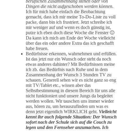
beruflichen Zusammenhang stehen oder von
Dingen die nicht aufgeschoben werden können.
Ich für mich habe einfach die Beobachtung
gemacht, dass ich mir meine To-Do-Liste zu voll
packe, dann bin ich frustriert. Jetzt schreibe ich
mir weniger auf und wenn es doch günstig ist,
putze ich eben doch diese Woche die Fenster 🙂
Da kann ich mich am Ende der Woche vielleicht
über das ein oder andere Extra das ich geschafft
habe freuen.
Bedürfnisse erkennen, wahrnehmen und erfüllen.
Ist das jetzt nur ein Wunsch oder steht da noch
etwas anderes dahinter? Mit Bedürfnissen meine
ich zb. das Bedürfnis nach Ruhe und in dem
Zusammenhang der Wunsch 3 Stunden TV zu
schauen. Generell sehen wir es nicht ganz so eng
mit TV/Tablet etc., wissen aber das
Selbstbestimmung in diesem Bereich für uns alle
nicht funktioniert und unsere Jungs da begleitet
werden wollen. Wir tauschen uns immer wieder
aus, hören zu, um herauszufinden um was es
denn jetzt eigentlich WIRKLICH geht.
Vielleicht
kennt ihr auch folgende Situation: Der Wunsch
sofort nach der Schule sich auf die Couch zu
legen und den Fernseher anzumachen. Ich