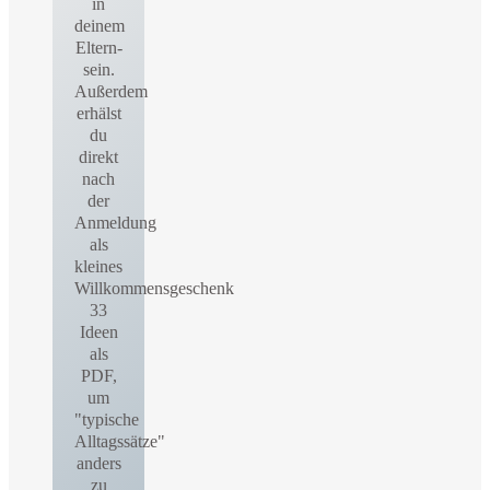
in
deinem
Eltern-
sein.
Außerdem
erhälst
du
direkt
nach
der
Anmeldung
als
kleines
Willkommensgeschenk
33
Ideen
als
PDF,
um
"typische
Alltagssätze"
anders
zu