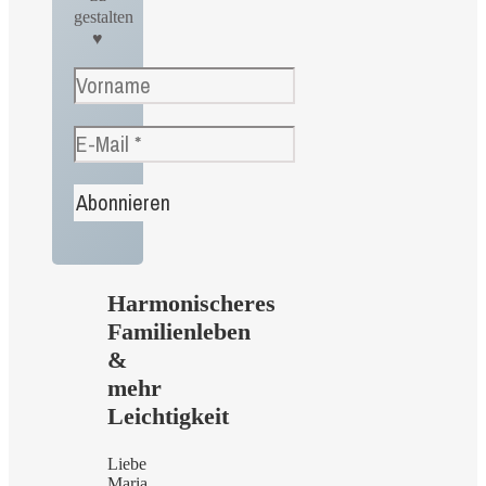
gestalten
♥
Harmonischeres
Familienleben
&
mehr
Leichtigkeit
Liebe
Maria,