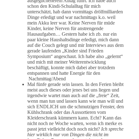
ausgeglichenerem Alltag führt. Ich habe auch
schon den Kindi-Schulalltag für mich
unterschätzt, hab dann vormittags drölfmilliarden
Dinge erledigt und war nachmittags k.o. weil
mein Akku leer war. Keine Nerven für müde
Kinder, keine Nerven für anstrengende
Hausaufgaben… Gestern habe ich zb. nur ein
paar kleine Haushaltsdinge erledigt, mich dann
auf die Couch gelegt und mir Interviews aus dem
gerade laufenden „Kinder sind Frieden
Symposium“ angeschaut. Ich habe also „gelernt“
und mich mit meiner Weiterentwicklung
beschäftigt, konnte mich dabei aber trotzdem
entspannen und hatte Energie für den
Nachmittag/Abend
Mal fünfe gerade sein lassen. In den Ferien bleibt
meist auch dieses oder jenes bei uns liegen und
irgendwie wartet man auch auf die „freie“ Zeit,
wenn man tun und lassen kann wie man will und
sich ENDLICH um die schmutzigen Fenster, den
Kühlschrank oder das Aussortieren vom
Kleiderschrank kümmern kann. Echt? Kann das
nicht noch ne Woche warten, wenn ich merke es
passt jetzt vielleicht doch noch nicht?
I
ch spreche
hier wirklich nur von Dingen die nicht im