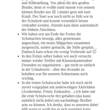
und Hilfestellung. Vor allem für den großen
Bruder, denn er wollte (und musste von seinem
kleinen Bruder aus 😉 ) immer gern mit zum
Kindi. Der Start war noch nicht so früh wie in
der Schulzeit und konnte wesentlich besser
verkraftet werden. Abends kam dann automatisch
der frühere Abschluss.
Wir haben erst am Ende der Ferien die
Schulsachen besorgt, alles gemeinsam
angeschaut, ein neues Mäppchen zusammen
ausgesucht, sauber gemacht, die Stifte gespitzt…
Dadurch kam schon ein wenig Vorfreude auf 🙂
In den Ferien selber haben wir auch versucht
immer wieder Treffen mit Klassenkameraden/
Freunden zu organisieren – gar nicht so einfach
in der Urlaubszeit – aber den Kontakt zu
behalten war für unseren Sohnemann auch
wichtig.
In der ersten Schulwoche habe ich noch nicht
zuviel vorgeplant mit anderweitigen Aktivitäten
(Arzttermine, Frisör, Einkaufen…) ich habe mir
die erste Schulwoche frei gehalten (das kann
natürlich nicht jeder) um nachmittags flexibel
sein zu können. Ich denke, dass es unserem dabei
hilft wenn er weiß das er sich ausruhen kann