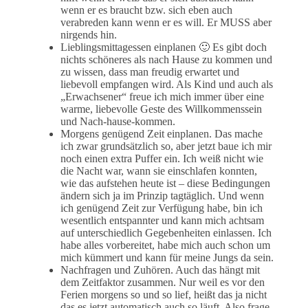
wenn er es braucht bzw. sich eben auch
verabreden kann wenn er es will. Er MUSS aber
nirgends hin.
Lieblingsmittagessen einplanen 🙂 Es gibt doch
nichts schöneres als nach Hause zu kommen und
zu wissen, dass man freudig erwartet und
liebevoll empfangen wird. Als Kind und auch als
„Erwachsener“ freue ich mich immer über eine
warme, liebevolle Geste des Willkommenssein
und Nach-hause-kommen.
Morgens genügend Zeit einplanen. Das mache
ich zwar grundsätzlich so, aber jetzt baue ich mir
noch einen extra Puffer ein. Ich weiß nicht wie
die Nacht war, wann sie einschlafen konnten,
wie das aufstehen heute ist – diese Bedingungen
ändern sich ja im Prinzip tagtäglich. Und wenn
ich genügend Zeit zur Verfügung habe, bin ich
wesentlich entspannter und kann mich achtsam
auf unterschiedlich Gegebenheiten einlassen. Ich
habe alles vorbereitet, habe mich auch schon um
mich kümmert und kann für meine Jungs da sein.
Nachfragen und Zuhören. Auch das hängt mit
dem Zeitfaktor zusammen. Nur weil es vor den
Ferien morgens so und so lief, heißt das ja nicht
das es jetzt automatisch auch so läuft. Also frage