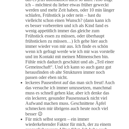
ich – möchtest du lieber etwas früher geweckt
werden und mehr Zeit haben, oder 10 min länger
schlafen, Frühstück ja oder nein – hast du
vielleicht schon einen Wunsch? (dann kann ich
es besser vorbereiten und ich als Kind fand es
wenig appetitlich immer das gleiche zum
Frühstück essen zu müssen, oder überhaupt
frühstücken zu müssen…) Ich gehe hier auch
immer wieder von mir aus. Ich finde es schön
wenn ich gefragt werde wie ich mir was vorstelle
und im Kontakt mit meinen Mitmenschen bin.
Fühle mich dadurch geschätzt und als „Teil einer
Gemeinschaft“. Und ich kann so auch ganz gut
herausfinden ob alte Strukturen immer noch
passen oder eben nicht.
leckeres Pausenbrot auf das man sich freut! Auch
das versuche ich immer umzusetzen, manchmal
muss es schnell gehen klar, aber ich denke das
ein leckerer, gesunder Pausensnack nicht viel
Aufwand machen muss. Geschnittene Äpfel
schmecken mir übrigens auch heute noch viel
besser 😉
Für mich selbst sorgen – ein immer
wiederkehrender Faktor für mich, der zu einem