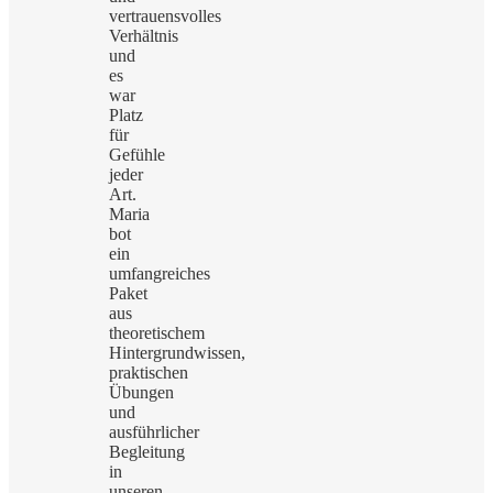
vertrauensvolles
Verhältnis
und
es
war
Platz
für
Gefühle
jeder
Art.
Maria
bot
ein
umfangreiches
Paket
aus
theoretischem
Hintergrundwissen,
praktischen
Übungen
und
ausführlicher
Begleitung
in
unseren